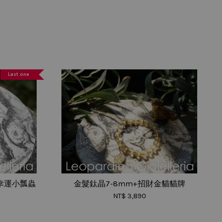
Last one
銅幸運小瓢蟲
金髮鈦晶7-8mm+招財金貓貓牌
NT$ 3,890