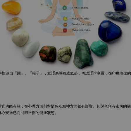
ོ་ khor lo），字根源自「圓」、「輪子」，意譯為脈輪或氣卦，粵語譯作卓羅，
器官功能有關；在心理方面則對情感及精神方面都有影響。其與色彩有密切的關
身心安適感而回歸平衡的健康狀態。