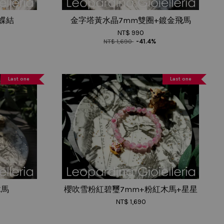
蝴蝶結
金字塔黃水晶7mm雙圈+鍍金飛馬
NT$ 990
NT$ 1,690
-41.4%
Last one
Last one
木馬
櫻吹雪粉紅碧璽7mm+粉紅木馬+星星
NT$ 1,690