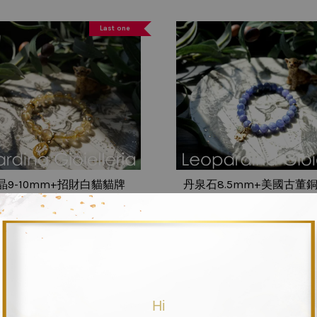
Last one
晶9-10mm+招財白貓貓牌
丹泉石8.5mm+美國古董
+good luck圓牌
NT$ 3,990
NT$ 2,690
Last one
Hi