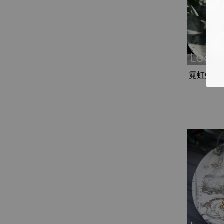
霓虹藍磷灰