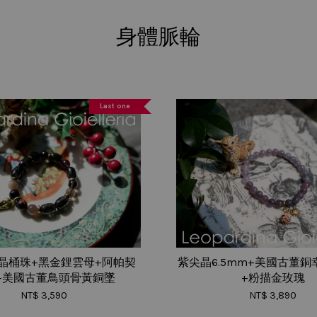
身體脈輪
Last one
晶桶珠+黑金鋰雲母+阿帕契
紫尖晶6.5mm+美國古董
+美國古董鳥頭骨黃銅墜
+粉描金玫瑰
NT$ 3,590
NT$ 3,890