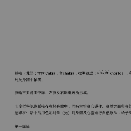
脈輪（梵語：चक्र Cakra，音chakra，標準藏語：འཁོར་ལ
列於身體中軸者。
脈輪主要是由中脈、左脈及右脈纏繞所形成。
印度哲學認為脈輪存在於身體中，同時掌管身心運作。身體方面與各
意即在生活中活用色彩能量（光）對身體及心靈進行自然療法，給予
第一脈輪