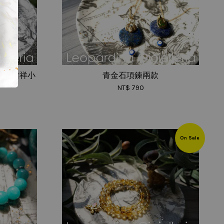
琺琅吉祥小
青金石項鍊兩款
NT$ 790
On Sale