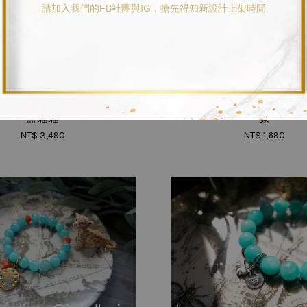
請加入我們的FB社團與IG，搶先得知新設計上架時間
桶形珠8x10mm+捷克琉璃
濃郁綠玉瓍6mm+菱錳礦+
藍貓貓
象
NT$ 3,490
NT$ 1,690