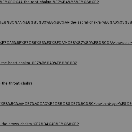
%95%E8%BC%AA-the-root-chakra-%E7%B4%85%E8%89%B2
E%96%E8%BC%AA-%E8%85%B9%E8%BC%AA-the-sacral-chakra-%E6%A9%99%
9%BD%E7%A5%9E%E7%B6%93%E5%8F%A2-%E8%87%8D%E8%BC%AA-the-solar
A-the-heart-chakra-%E7%B6%A0%E8%89%B2
the-throat-chakra
BF%83%E8%BC%AA-%E7%AC%AC%E4%B8%89%E7%9C%BC-the-third-eye-%
AA-the-crown-chakra-%E7%B4%AB%E8%89%B2