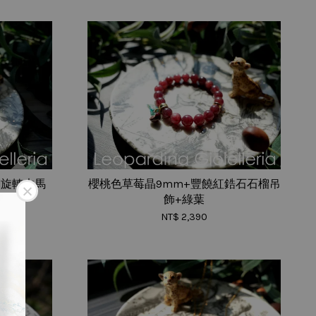
銅旋轉木馬
櫻桃色草莓晶9mm+豐饒紅鋯石石榴吊
飾+綠葉
NT$ 2,390