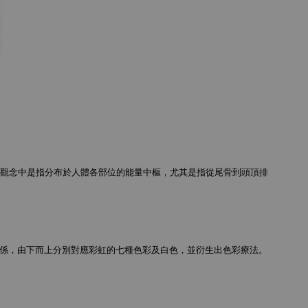
在印度瑜伽的觀念中是指分布於人體各部位的能量中樞，尤其是指從尾骨到頭頂排
係，由下而上分別對應彩虹的七種色彩及白色，並衍生出色彩療法。