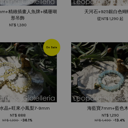
mm+精緻插畫人魚牌+橘珊瑚
天河石+925銀白色
形吊飾
從
NT$ 1,290
起
NT$ 1,390
On Sale
水晶+旺來小鳳梨7-9mm
海藍寶7mm+藍色
NT$ 888
NT$ 1,290
NT$ 1,390
-36.1%
NT$ 1,490
-13.4%