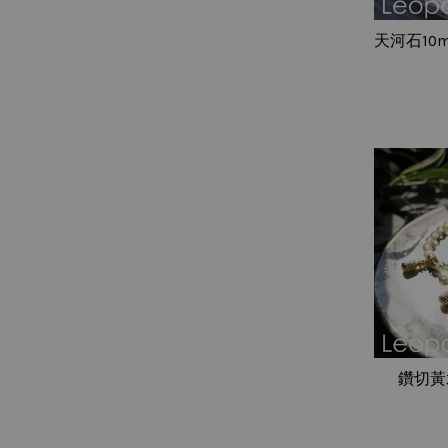
天河石10
鑽切黃