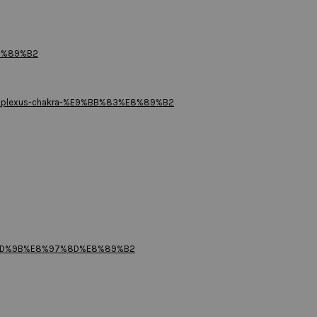
E8%89%B2
-plexus-chakra-%E9%BB%83%E8%89%B2
E9%9D%9B%E8%97%8D%E8%89%B2